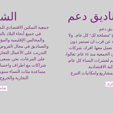
الشراكات
اديق دعم
جمعية التمكين الاقتصادي للم
يق دعم
في جميع أنحاء البلاد با
"مصلحة لكِ" كل عام. ولا
والمجالس الإقليمية والم
قة عن قرب ان تستمر دون
والصناديق في مجال القروض
نعمل معها. افراد، شركات
التدريب على الأعمال التجا
ومصالح في البلاد وخارجها يدعمون الجمعية منذ 16 عام. تعالوا،
على التبرعات، نحن نسعى 
م لعشرات النساء كل عام،
شراكات مع اطراف واجسام 
ة الاقتصادية.
مساعدة مئات النساء سنويا
اريع وامكانيات التبرع
التجارية والخروج ل
خرى
تفاص