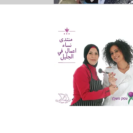
اريع للتطوع
​للإتصال بنا