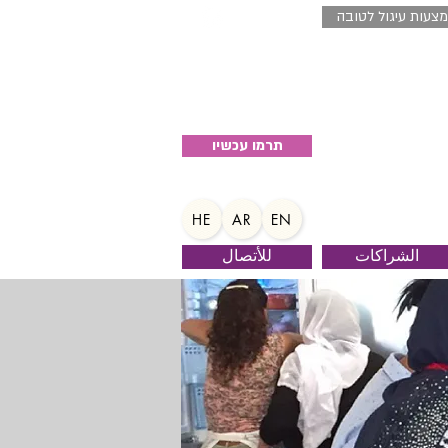
צעות עיגול לטובה
04-8520027
תרמו עכשיו
HE
AR
EN
الشراكات
للأتصال