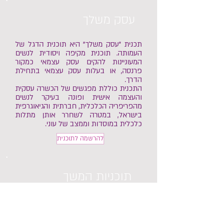
עסק משלך
תכנית "עסק משלך" היא תוכנית הדגל של
העמותה.
תוכנית מקיפה ויסודית לנשים
המעוניינות להקים עסק עצמאי כמקור
פרנסה, או בעלות עסק עצמאי בתחילת
הדרך.
התכנית כוללת מפגשים של הכשרה עסקית
והעצמה אישית ופונה בעיקר לנשים
מהפריפריה הכלכלית, חברתית והגיאוגרפית
בישראל, במטרה לשחרר אותן מתלות
כלכלית במוסדות וממצב של עוני.
להרשמה לתוכנית
תוכניות המשך
תכניות ההמשך לבעלות עסקים מיועדות
לבוגרות תכניות "עסק משלך" ולבעלות