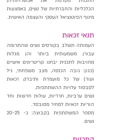
התכנית מקדמת את אפשרויותיהן
הכלכליות והחברתיות של נשים, באמצעות
מינוף הפוטנציאל העסקי והעצמה האישית.
תנאי זכאות
העמותה תשלב בקורסים נשים שהתרומה
עבורן משמעותית ביותר והן מגלות
מחויבות לתכנית יבחנו קריטריונים אישיים
(כגון: גובה הכנסה, מצב משפחתי, גיל
ועוד) של כל מועמדת ותיבדק זכאות
לסבסוד עלויות ההשתתפות.
נשים ערביות, חרדיות, עולות חדשות וחד
הוריות זכאיות למחיר מסובסד.
מספר המשתתפות בקבוצה: כ- 20-25
נשים.
התכנית