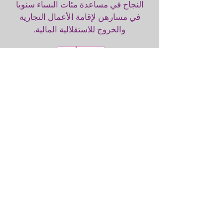
النجاح في مساعدة مئات النساء سنويا
في مسارهن لإقامة الأعمال التجارية
والخروج للاستقلالية المالية.
تفاصيل أخرى
داعمين وصناديق
دعم
داعمين وصناديق دعم
تدير الجمعية العشرات من برامج