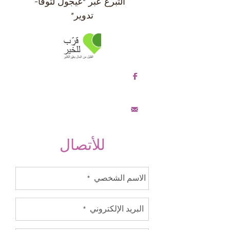
التبرع عبر "عيجول لتوفا-
تدوير"
صفحة الفيسبوك
قائمة البريدية
للأتصال