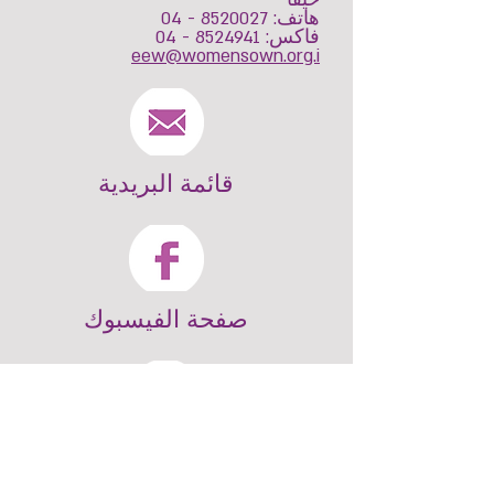
حيفا
هاتف: 8520027 - 04
فاكس: 8524941 - 04
eew@womensown.org.i
قائمة البريدية
صفحة الفيسبوك
للأتصال