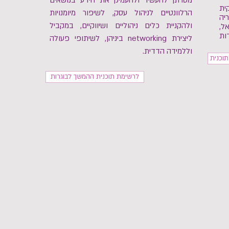
מטרתן להעשיר ולהעמיק את הידע בנושאים
ית
הרלוונטיים לניהול עסק, לשיפור מיומנויות
יה
ולהקניית כלים ניהוליים ושיווקיים, במקביל
ל,
ות
ליצירת networking ביניהן, לשיתופי פעולה
וללמידה הדדית.
וכנית
לרשימת תוכנית ההמשך לבוגרות