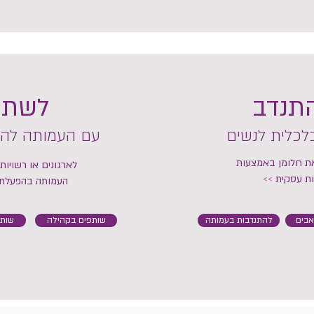
התנדב
לשתף
כלית לנשים
עם העמותה להע
את חלומן באמצעות
לארגונים או רשויות
ות עסקית
>>
העמותה בהפעלת 
בים
להתנדבות בעמותה
שותפים בקהילה
שות