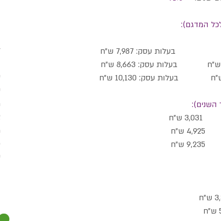
כל המדגם):
ל
ב
ס
ע
ת
השנים):
צ
ש"ח
מ
 ש"ח
כ
ש"ח
ע
ב