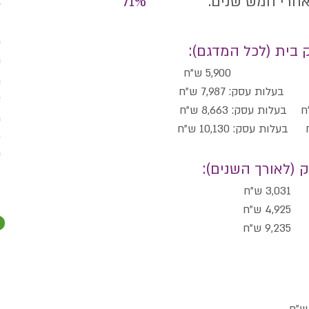
חרי אחרי חמש שנים:
71%
ל
ב
ס
בית (לכל המדגם):
ע
5, ש"ח
ת
צ
בעלות עסק: 8,663 ש"ח
מ
בעלות עסק: 10,130 ש"ח
כ
ע
(לאורך השנים):
ב
"ח
ש"ח
ש"ח