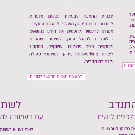
של
תכניות ההמשך לבעלות עסקים מיועדות
ים
לבוגרות תכניות "עסק משלך" ולבעלות עסקים.
ה,
מטרתן להעשיר ולהעמיק את הידע בנושאים
ית
הרלוונטיים לניהול עסק, לשיפור מיומנויות
יה
ולהקניית כלים ניהוליים ושיווקיים, במקביל
ל,
ות
ליצירת networking ביניהן, לשיתופי פעולה
וללמידה הדדית.
וכנית
לרשימת תוכנית ההמשך לבוגרות
התנדב
לשתף
כלית לנשים
עם העמותה להע
את חלומן באמצעות
לארגונים או רשויות