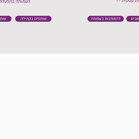
ות עסקית
>>
העמותה בהפעלת 
בים
להתנדבות בעמותה
שותפים בקהילה
שות