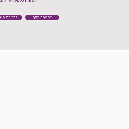
תרומה כספית או חונכ
לתרומת כסף
לתרומת משא