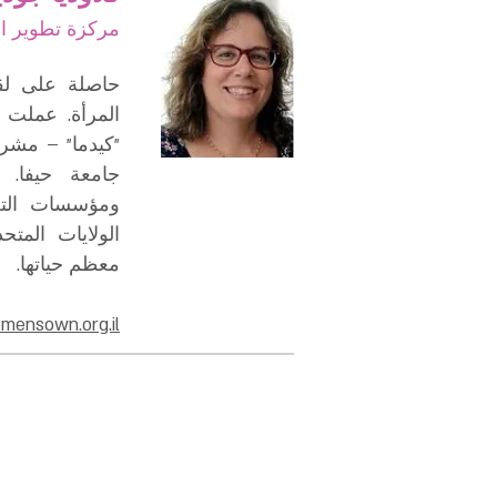
مركزة تطوير ال
حاصلة على لق
المرأة. عملت
"كيدما" – مشرو
جامعة حيفا.
ومؤسسات التغي
الولايات المت
معظم حياتها.
ensown.org.il