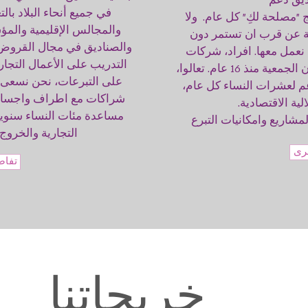
يق دعم
في جميع أنحاء البلاد با
 "مصلحة لكِ" كل عام. ولا
والمجالس الإقليمية والم
قة عن قرب ان تستمر دون
والصناديق في مجال القروض
نعمل معها. افراد، شركات
التدريب على الأعمال التجا
ومصالح في البلاد وخارجها يدعمون الجمعية منذ 16 عام. تعالوا،
على التبرعات، نحن نسعى 
م لعشرات النساء كل عام،
شراكات مع اطراف واجسام 
ية الاقتصادية.
مساعدة مئات النساء سنويا
اريع وامكانيات التبرع
التجارية والخروج ل
رى
تفاص
خريجاتنا