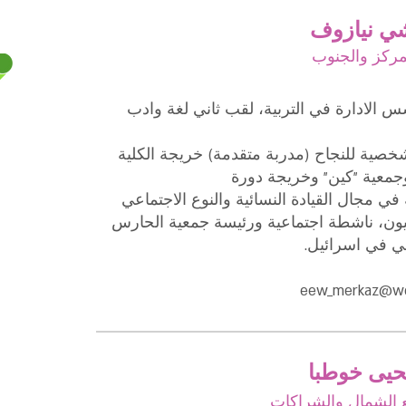
شي نيازوف
مركز والجنوب
الادارة في التربية، لقب ثاني لغة وادب
خصية للنجاح (مدربة متقدمة) خريجة الكلية
جمعية "كين" وخريجة دورة
في مجال القيادة النسائية والنوع الاجتماعي
ن، ناشطة اجتماعية ورئيسة جمعية الحارس
ي في اسرائيل.
eew_merkaz@wo
 الشمال والشراكات