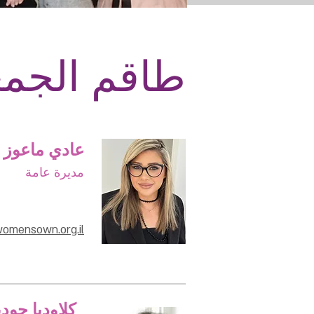
من نحن؟
طاقم الجمعية
طاقم الجمع
عادي ماعوز
مديرة عامة
omensown.org.il
كلاوديا جود