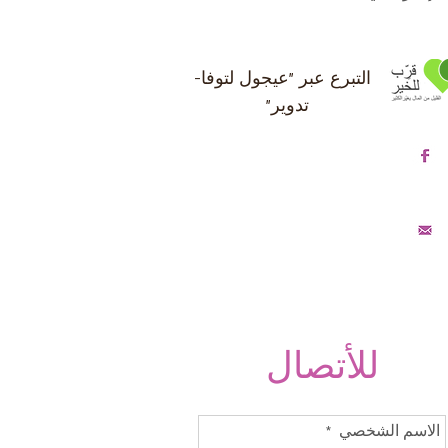
التبرع عبر "عيجول لتوفا-
تدوير"
صفحة الفيسبوك
قائمة البريدية
للأتصال