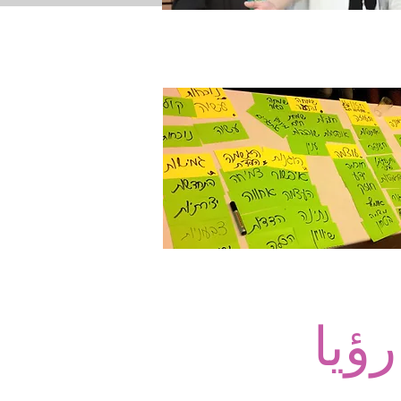
شاريع للتطوع
​للإتصال بنا
رؤيا