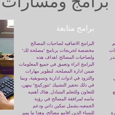
برامج ومسارات
برامج متابعة
م
البرامج الاضافيه لصاحبات المصالح
ات
مخصصة لخريجات برنامج "مصلحة لك"
در
ولصاحبات المصالح. اهداف هذه
البرامج اثراء وتعمق في جميع المعلومات
ضمن ادارة المصلحة، لتطوير مهارات
والتزود في ادوات ادارية وتسويقية، وبما
في ذلك تحفيز التشبيك "نتوركينج" بينهن،
للتعاون وللتعلم المتبادل. هناك أهميه
ماسه لمرافقة المصالح في رؤية
الجمعيه،يشمل تمكين ذاتي ودعم
ة
للنساء الذين اقامو مصالح، وهذا ما يميز