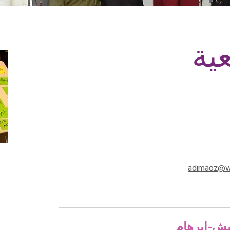
الشراكات
مصلحة لكِ
البرنامج المكمِّل
م
להתנדב בעמותה
ية
adimaoz@w
يش-ابرهام