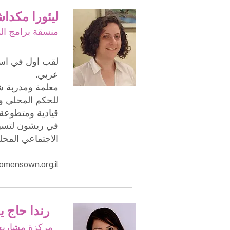
ليئورا مكدا
منسقة برامج ال
لقب اول في اسس 
عربي.
معلمة ومدربة ش
للحكم المحلي و
قيادية ومتطوعة 
في ريشون لتسيو
الاجتماعي المحل
mensown.org.il
رندا حاج يحيى خوطبا
مركزة مشاريع